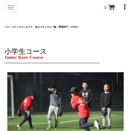
0
Toggle
navigation
TOP
>
スクールコンセプト・全カリキュラム一覧
>
野球
部門（小学生）
小学生コース
Junior Basic Course