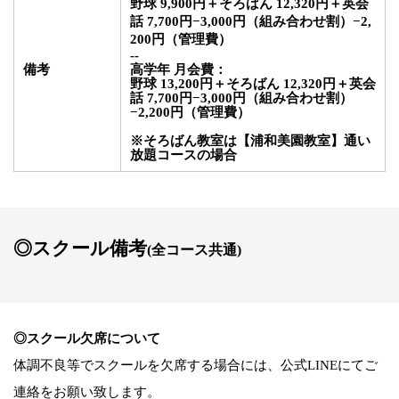
野球
9,900円
＋そろばん 12,320円
＋英会
話 7
,700円
−
3,000円（組み合わせ割）
−2,
200円（管理費）
-
-
備考
高学年
月会費
：
野球
13,200円
＋そろばん 12,320円
＋英会
話 7
,700円
−
3,000円（組み合わせ割）
−2,200円（管理費）
※そろばん教室は【浦和美園教室】通い
放題コースの場合
◎スクール備考
(全コース共通)
◎スクール欠席について
体調不良等でスクールを欠席する場合には、公式LINEにてご
連絡をお願い致します。