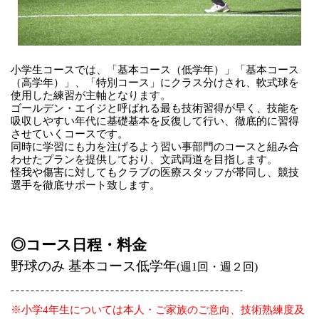
小学生コースでは、「基本コース（低学年）」「基本コース
（高学年）」、「特別コース」にクラス分けされ、軟式球を
使用した練習が主軸となります。
ゴールデン・エイジと呼ばれる最も技術習得が早く、技能を
吸収しやすい年代に基礎基本を反復して行い、徹底的に習得
させていくコースです。
同時に学習にも力を注げるよう習い事部門のコースと組み合
わせたプランを提供しており、文武両道を目指します。
怪我や傷害に対してもクラブの医療スタッフが帯同し、競技
選手を徹底サポート致します。
◎コース日程・料金
野球のみ
基本コース
低学年
(
週
1
回・週２回
)
※小学4年生については本人・ご家族のご意向、技術熟練度及