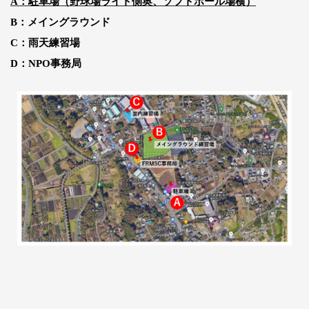
A
：駐車場（野球場ライト側奥、ソフトボール場横）
B
：メイングラウンド
C
：雨天練習場
D
：
NPO
事務局