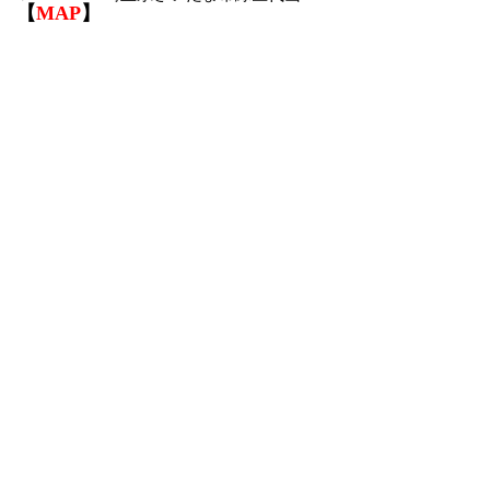
【
MAP
】