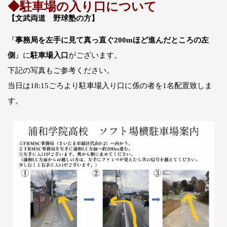
◆駐車場の入り口について
【
文武両道 野球塾の方
】
『
事務局を左手に見て真っ直ぐ200mほど進んだところの左
側
』に
駐車場入口
がございます。
下記の写真もご参考ください。
当日は18:15ごろより駐車場入り口に係の者を1名配置致しま
す。