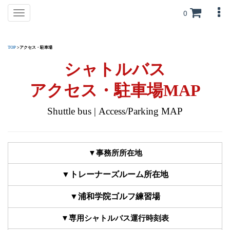
0
Toggle
navigation
TOP
>アクセス・駐車場
シャトルバス
アクセス・駐車場MAP
Shuttle bus |
Access/Parking MAP
▼
事務所所在地
▼
トレーナーズルーム
所在地
▼
浦和学院ゴルフ練習場
▼
専用
シャトルバス運行時刻表